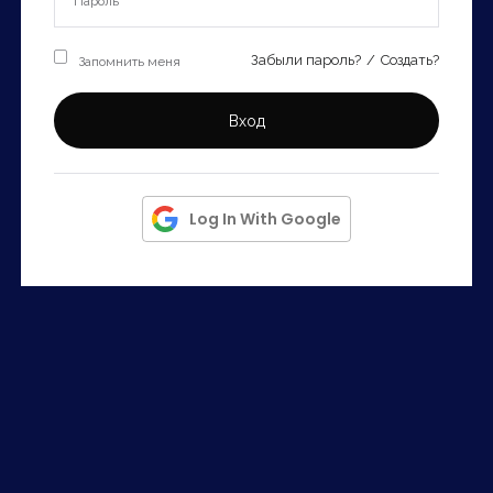
Запомнить
Forgot Password?
Запомнить меня
Забыли пароль?
/
Создать?
Войти
Вход
Log In With Google