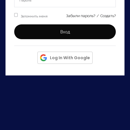
Запомнить
Forgot Password?
Запомнить меня
Забыли пароль?
/
Создать?
Войти
Вход
Log In With Google