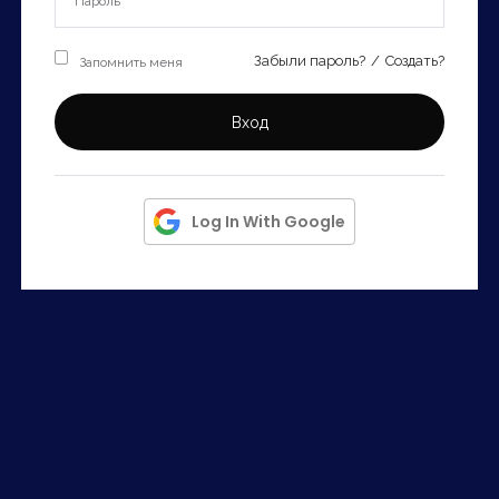
Запомнить
Forgot Password?
Запомнить меня
Забыли пароль?
/
Создать?
Войти
Вход
Log In With Google