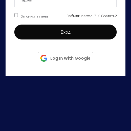
Запомнить
Forgot Password?
Запомнить меня
Забыли пароль?
/
Создать?
Войти
Вход
Log In With Google