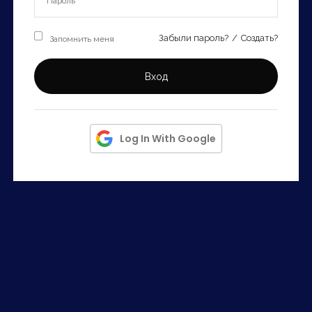
Запомнить
Forgot Password?
Запомнить меня
Забыли пароль?
/
Создать?
Войти
Вход
Log In With Google