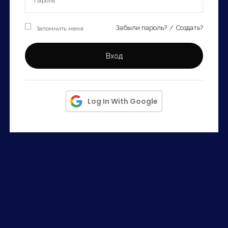
Запомнить
Forgot Password?
Запомнить меня
Забыли пароль?
/
Создать?
Войти
Вход
Log In With Google