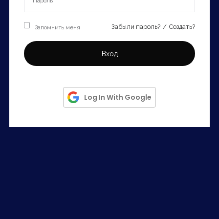
Запомнить
Forgot Password?
Запомнить меня
Забыли пароль?
/
Создать?
Войти
Вход
Log In With Google