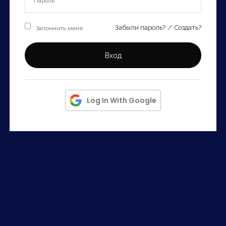
Запомнить
Forgot Password?
Запомнить меня
Забыли пароль?
/
Создать?
Войти
Вход
Log In With Google