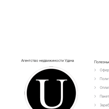
Агентство недвижимости Удача
Полезны
Офер
Поли
Оплат
Паке
Зараб