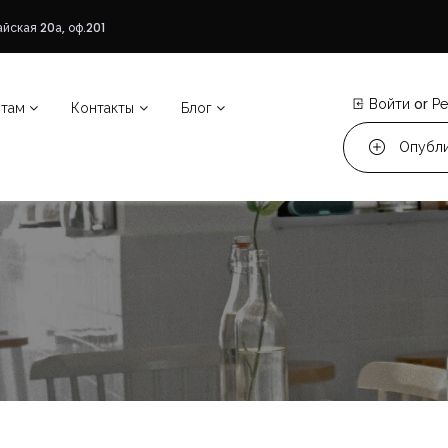
йская 20а, оф.201
Войти
or
Ре
нтам
Контакты
Блог
Опубли