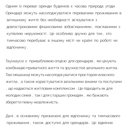
Одним
|-Парк Мира (Кременчуг)
із
переваг
оренди
будинків
є
часова
природа
угоди
.
Орендарі
можуть
насолоджуватися
перевагами
проживання
в
|-Петровка и 304 квартал (Кременчуг)
затишному
житлі
без
необхідності
зв’язуватися
з
довгостроковими
фінансовими
зобов’язаннями
,
пов’язаними
з
|-Пивзавод и 274 квартал (Кременчуг)
купівлею
нерухомості
.
Це
особливо
зручно
для
тих
,
хто
тимчасово
перебуває
в
іншому
місті
чи
країні
по
роботі
чи
|-Район Водоканала (Кременчуг)
відпочинку
.
|-Район Карьера и Фоззи (Кременчуг)
Таунхауси
є
привабливою
опцією
для
орендарів
,
які
цінують
комбінацію
приватного
життя
та
зручностей
загального
житла
.
|-Район Молодёжный (Кременчуг)
Такі
мешканці
можуть
насолоджуватися
простором
власного
житла
|-Район ул.Киевская и Олега Кошевого
,
а
також
користуватися
загальними
зонами
та
послугами
(Кременчуг)
,
що надаються
житловим
комплексом
.
Це
підходить
як
для
молодих
сімей
,
так
і
для
старших
громадян
,
які бажають
|-Раковка (Кременчуг)
зберегти
певну
незалежність
.
|-Реевка (Кременчуг)
Дачі
,
в
основному
призначені
для
відпочинку
та
тимчасового
проживання
,
також
доступні
для
орендарів
.
Це
відмінне
|-Хорольская и больница №1 (Кременчуг)