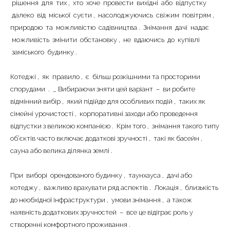
рішення
для
тих
,
хто
хоче
провести
вихідні
або
відпустку
|-Центр (Кременчуг)
далеко
від
міської
суєти
,
насолоджуючись
свіжим
повітрям
,
природою
та
можливістю
садівництва
.
Знімання
дачі
надає
|-Чередники (Кременчуг)
можливість
змінити
обстановку
,
не
вдаючись
до
купівлі
заміського
будинку
.
|-Кременчугский район
Котеджі
,
як
правило
,
є
більш
розкішними
та
просторими
|-Черногория
спорудами
.
_
Вибираючи
зняти
цей
варіант
–
ви
робите
відмінний
вибір
,
який
підійде
для
особливих
подій
,
таких
як
|-Область Будвы
сімейні
урочистості
,
корпоративні
заходи
або
проведення
відпустки
з
великою
компанією
.
Крім
того
,
знімання
такого
типу
|-Будва
об’єктів
часто
включає
додаткові
зручності
,
такі
як
басейн
,
сауна
або
велика
ділянка
землі
.
При
виборі
орендованого
будинку
,
таунхауса
,
дачі
або
котеджу
,
важливо
врахувати
ряд
аспектів
.
Локація
,
близькість
до
необхідної
інфраструктури
,
умови
знімання
,
а
також
наявність
додаткових
зручностей
–
все
це
відіграє
роль
у
створенні
комфортного
проживання
.