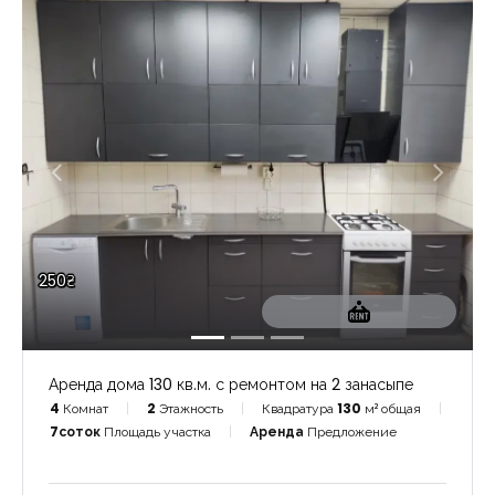
250₴
Аренда дома 130 кв.м. с ремонтом на 2 занасыпе
4
Комнат
2
Этажность
Квадратура
130
м² общая
7соток
Площадь участка
Аренда
Предложение