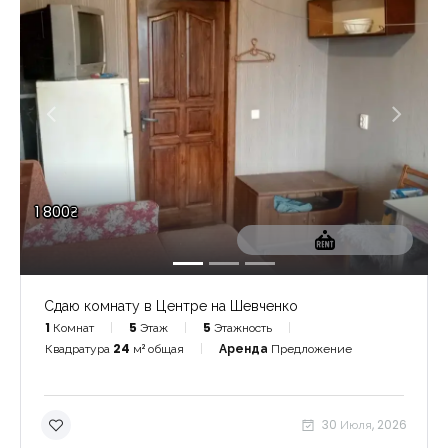
1 800₴
Сдаю комнату в Центре на Шевченко
1
Комнат
5
Этаж
5
Этажность
Квадратура
24
м² общая
Аренда
Предложение
30 Июля, 2026