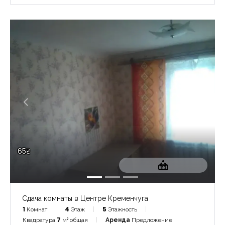
65₴
Сдача комнаты в Центре Кременчуга
1
Комнат
4
Этаж
5
Этажность
Квадратура
7
м² общая
Аренда
Предложение