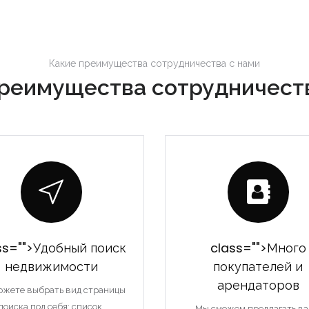
Какие преимущества сотрудничества с нами
реимущества сотрудничест
Запомнить
Forgot Password?
Войти
ss="">Удобный поиск
class="">Много
недвижимости
покупателей и
арендаторов
ожете выбрать вид страницы
поиска под себя: список,
Мы сможем предлагать в