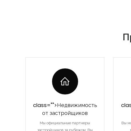
П
class="">Недвижимость
cla
от застройщиков
Мы официальные партнеры
Вы м
застройщиков за рубежом. Вы