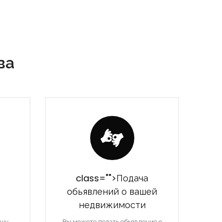
ва
class="">Подача
обьявлений о вашей
недвижимости
ашу
Вы можете подать обьявление о