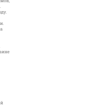
омов,
.
ду.
и.
за
ы
раине
ой