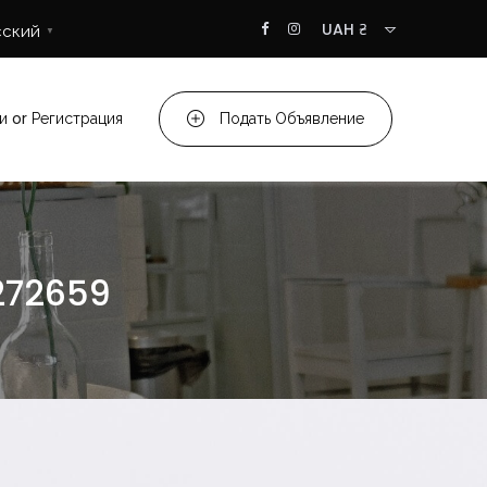
UAH ₴
сский
▼
и
or
Регистрация
Подать Объявление
272659