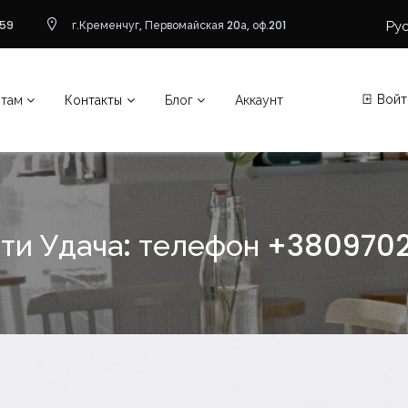
Ру
-59
г.Кременчуг, Первомайская 20а, оф.201
Войт
нтам
Контакты
Блог
Аккаунт
ти Удача: телефон +380970