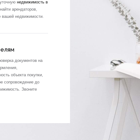
суточную
недвижимость в
найти арендаторов,
е вашей недвижимости.
телям
роверка документов на
ормления,
ость объекта покупки,
ое сопровождение до
вижимость. Звоните