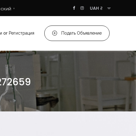
UAH ₴
сский
▼
и
or
Регистрация
Подать Объявление
272659