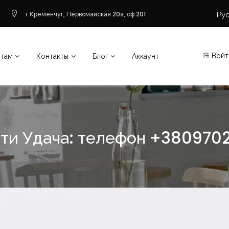
Ру
г.Кременчуг, Первомайская 20а, оф.201
Войт
нтам
Контакты
Блог
Аккаунт
ти Удача: телефон +380970