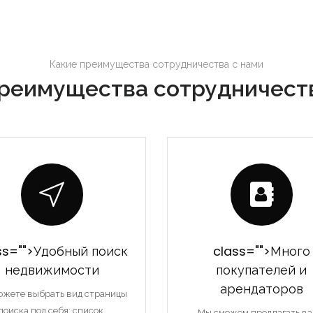
Какие преимущества сотрудничества с нами
реимущества сотрудничест
Запомнить
Forgot Password?
Войти
ss="">Удобный поиск
class="">Много
недвижимости
покупателей и
арендаторов
ожете выбрать вид страницы
поиска под себя: список,
Мы сможем предлагать в