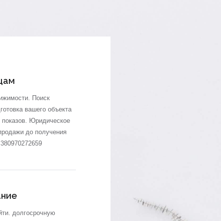
цам
вижимости. Поиск
готовка вашего объекта
 показов
. Юридическое
продажи до получения
+380970272659
ание
йти. долгосрочную