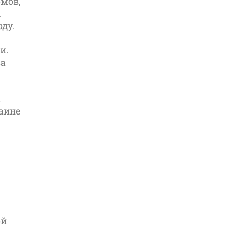
омов,
.
ду.
и.
за
ы
раине
ой