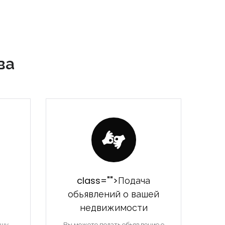
ва
class="">Подача
обьявлений о вашей
недвижимости
ашу
Вы можете подать обьявление о