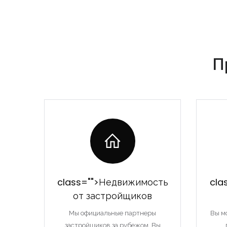
П
class="">Недвижимость
cla
от застройщиков
Мы официальные партнеры
Вы м
застройщиков за рубежом. Вы