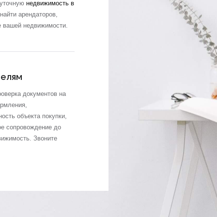
суточную
недвижимость в
найти арендаторов,
е вашей недвижимости.
телям
роверка документов на
ормления,
ость объекта покупки,
ое сопровождение до
вижимость. Звоните