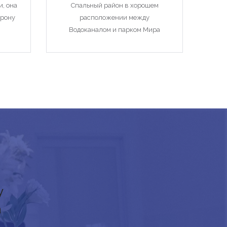
, она
Спальный район в хорошем
орону
расположении между
Водоканалом и парком Мира
у
а