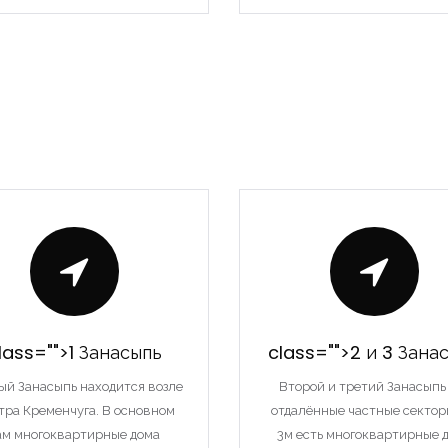
lass="">1 Занасыпь
class="">2 и 3 Зана
ый Занасыпь находится возле
Второй и третий Занасыпь
тра Кременчуга. В основном
отдалённые частные сектор
ам многоквартирные дома
3м есть многоквартирные 