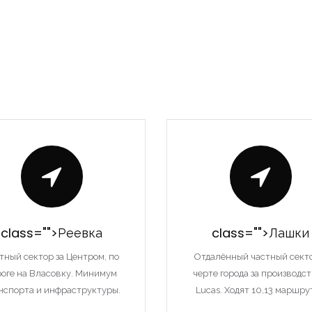
class="">Реевка
class="">Лашки
тный сектор за Центром, по
Отдалённый частный сект
роге на Власовку. Минимум
черте города за производс
нспорта и инфраструктуры.
Lucas. Ходят 10,13 маршру