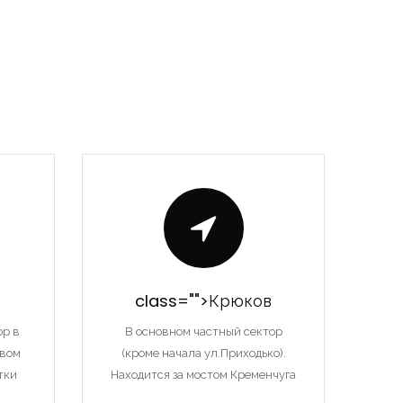
class="">Крюков
ор в
В основном частный сектор
твом
(кроме начала ул.Приходько).
тки
Находится за мостом Кременчуга