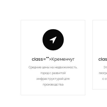
class="">Кременчуг
cla
Средние цены на недвижимость,
Эт
город с развитой
геог
инфраструктурой для
с 
производства