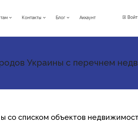
Войт
нтам
Контакты
Блог
Аккаунт
ородов Украины с перечнем нед
ны со списком объектов недвижимост