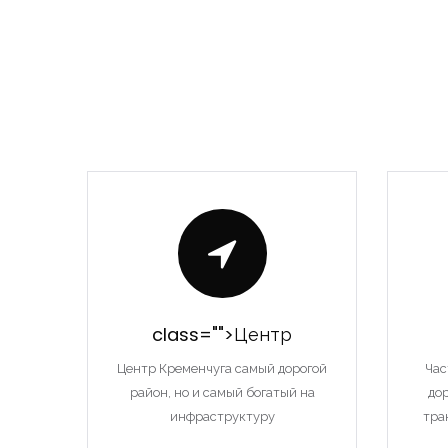
class="">Центр
Центр Кременчуга самый дорогой
Час
район, но и самый богатый на
до
инфраструктуру
тра