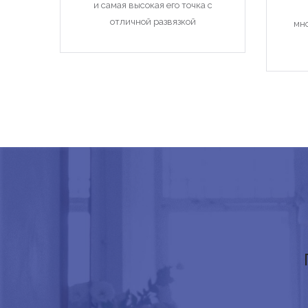
и самая высокая его точка с
отличной развязкой
мн