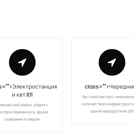
s="">Электростанция
class="">Чередни
и квт.101
Частный сектор с минимал
количеством инфраструкту
рекрасный район, рядом с
одной маршруткой 15б
ентром Кременчуга, двумя
скверами и озером