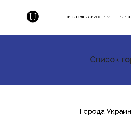
Поиск недвижимости
Клие
Список г
Города Украи