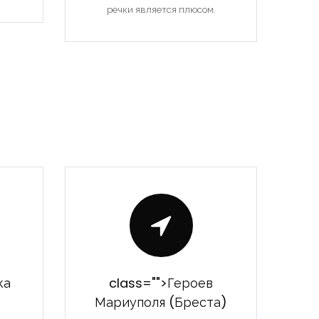
речки является плюсом.
ка
class="">Героев
Мариуполя (Бреста)