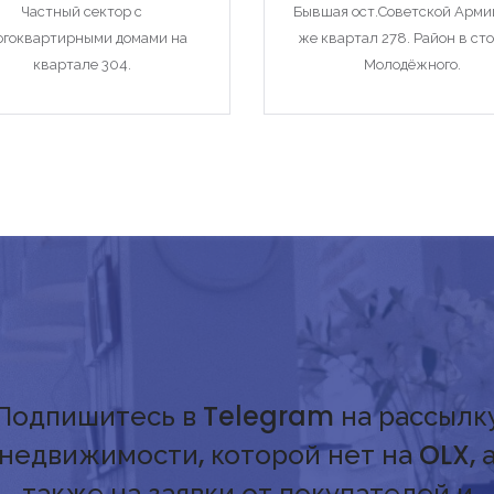
Частный сектор с
Бывшая ост.Советской Армии
огоквартирными домами на
же квартал 278. Район в ст
квартале 304.
Молодёжного.
Подпишитесь в Telegram на рассылк
недвижимости, которой нет на OLX, 
также на заявки от покупателей и