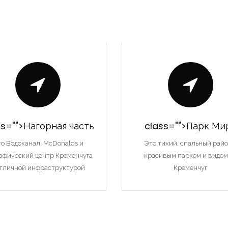
ss="">Нагорная часть
class="">Парк Ми
о Водоканал, McDonalds и
Это тихий, спальный райо
рафический центр Кременчуга
красивым парком и видом
отличной инфраструктурой
Кременчуг