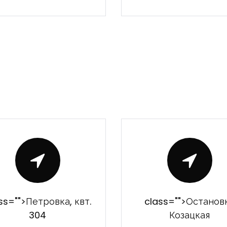
Запомнить
Forgot Password?
Войти
ss="">Петровка, квт.
class="">Останов
304
Козацкая