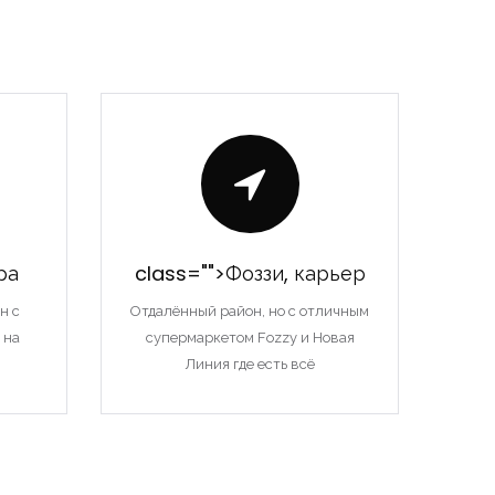
ра
class="">Фоззи, карьер
н с
Отдалённый район, но с отличным
 на
супермаркетом Fozzy и Новая
Линия где есть всё