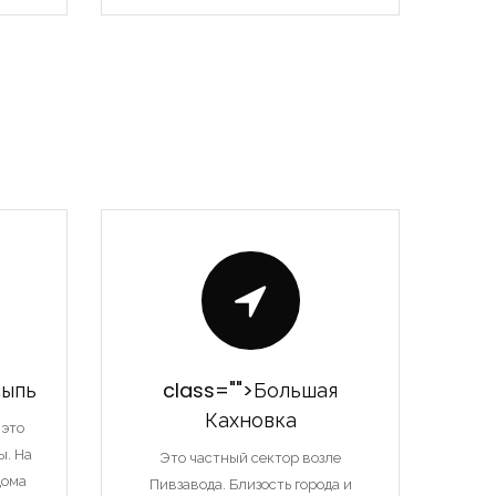
сыпь
class="">Большая
Кахновка
 это
ы. На
Это частный сектор возле
дома
Пивзавода. Близость города и