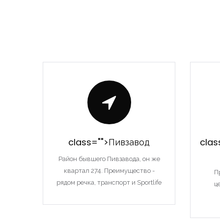
class="">Пивзавод
clas
Район бывшего Пивзавода, он же
квартал 274. Преимущество -
П
рядом речка, транспорт и Sportlife
ц