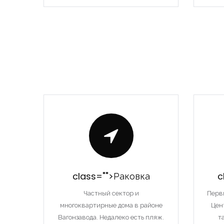
class="">Раковка
c
Частный сектор и
Перв
многоквартирные дома в районе
Цен
Вагонзавода. Недалеко есть пляж.
т