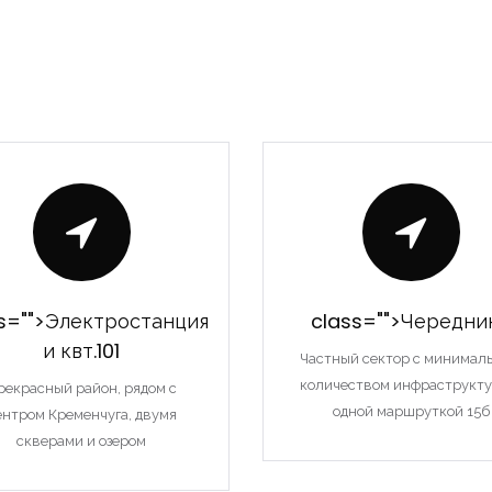
s="">Электростанция
class="">Чередни
и квт.101
Частный сектор с минимал
количеством инфраструкту
рекрасный район, рядом с
одной маршруткой 15б
ентром Кременчуга, двумя
скверами и озером