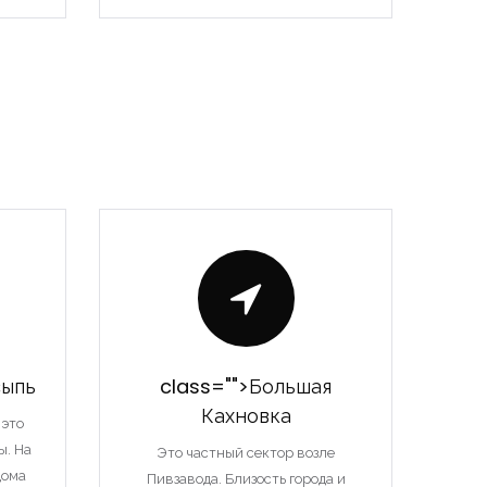
сыпь
class="">Большая
Кахновка
 это
ы. На
Это частный сектор возле
дома
Пивзавода. Близость города и