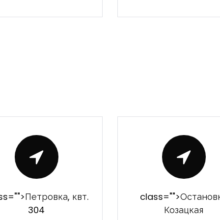
Запомнить
Forgot Password?
Войти
ss="">Петровка, квт.
class="">Останов
304
Козацкая