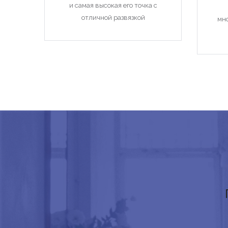
и самая высокая его точка с
отличной развязкой
мн