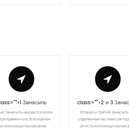
lass="">1 Занасыпь
class="">2 и 3 Зана
ый Занасыпь находится возле
Второй и третий Занасыпь
тра Кременчуга. В основном
отдалённые частные сектор
ам многоквартирные дома
3м есть многоквартирные 