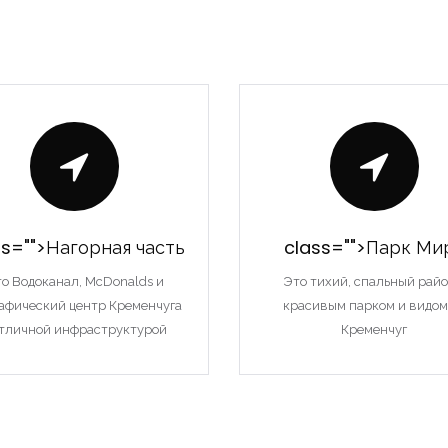
ss="">Нагорная часть
class="">Парк Ми
о Водоканал, McDonalds и
Это тихий, спальный райо
рафический центр Кременчуга
красивым парком и видом
отличной инфраструктурой
Кременчуг