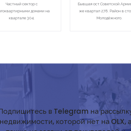
Частный сектор с
Бывшая ост.Советской Армии
огоквартирными домами на
же квартал 278. Район в ст
квартале 304.
Молодёжного.
Подпишитесь в Telegram на рассылк
недвижимости, которой нет на OLX, 