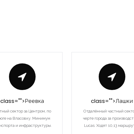
class="">Реевка
class="">Лашки
тный сектор за Центром, по
Отдалённый частный сект
роге на Власовку. Минимум
черте города за производс
нспорта и инфраструктуры.
Lucas. Ходят 10,13 маршру