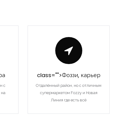
ра
class="">Фоззи, карьер
н с
Отдалённый район, но с отличным
 на
супермаркетом Fozzy и Новая
Линия где есть всё