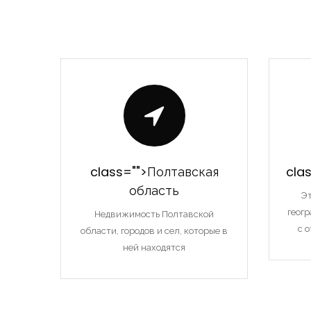
class="">Полтавская
cla
область
Эт
геог
Недвижимость Полтавской
с 
области, городов и сел, которые в
ней находятся