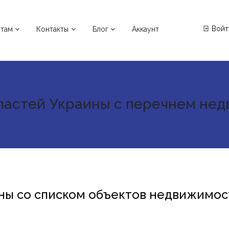
Войт
нтам
Контакты
Блог
Аккаунт
ластей Украины с перечнем не
ны со списком объектов недвижимос