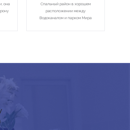
, она
Спальный район в хорошем
орону
расположении между
Водоканалом и парком Мира
у
а