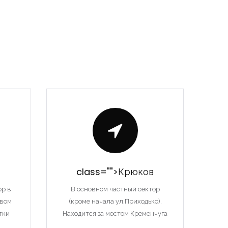
class="">Крюков
ор в
В основном частный сектор
твом
(кроме начала ул.Приходько).
тки
Находится за мостом Кременчуга