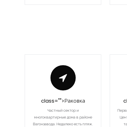
class="">Раковка
c
Частный сектор и
Перв
многоквартирные дома в районе
Цен
Вагонзавода. Недалеко есть пляж.
т