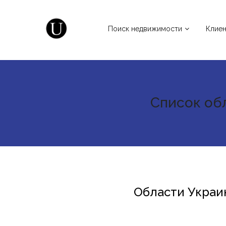
Поиск недвижимости
Клие
Список об
Области Украи