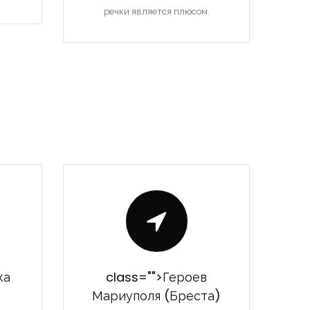
речки является плюсом.
ка
class="">Героев
Мариуполя (Бреста)