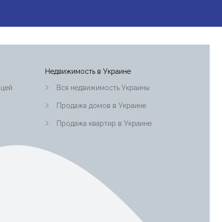
т
Пхукета
Недвижимость в Украине
ицей
Вся недвижимость Украины
Продажа домов в Украине
Продажа квартир в Украине
Акдениз (средиземноморский
адская область