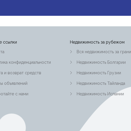
|-Бухарес
|-Таиланд
|-Область 
е ссылки
Недвижимость за рубежом
|-Пхукет
та
Вся недвижимость за гран
|-Турция
тика конфиденциальности
Недвижимость Болгарии
а и возврат средств
Недвижимость Грузии
|-Область 
регион)
ты объявлений
Недвижимость Тайланда
отайте с нами
Недвижимость Испании
|-Анталия
|-Украина
|-Кировогр