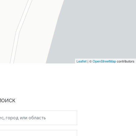
Leaflet
| ©
OpenStreetMap
contributors
ПОИСК