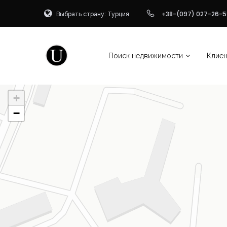
Выбрать страну: Турция
+38-(097) 027-26-5
Поиск недвижимости
Клие
+
−