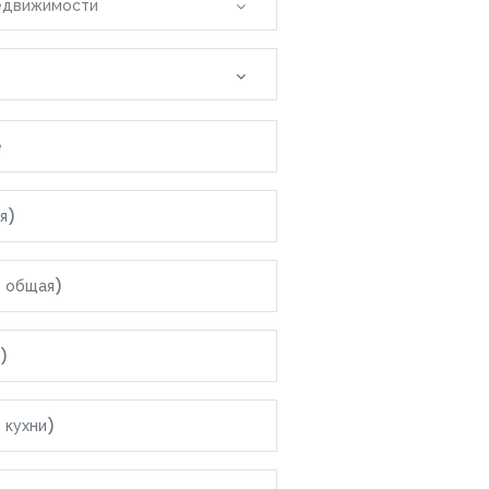
едвижимости
е
я область
лас
Варны