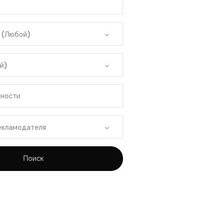
Бали
 (Любой)
р
й)
Аликанте
нности
е
екламодателя
рм
Поиск
йоса
ат