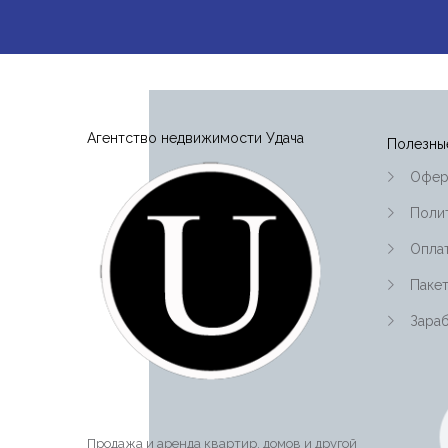
Агентство недвижимости Удача
Полезны
Офер
Поли
Оплат
Паке
Зараб
Продажа и аренда квартир, домов и другой