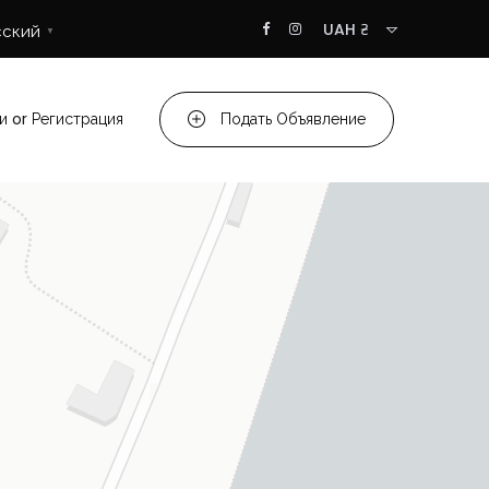
UAH ₴
сский
▼
и
or
Регистрация
Подать Объявление