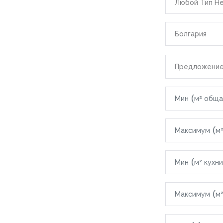
Любой Тип Н
Болгария
Все локации
Предложени
|-Болгария
|-Бургасска
|-Свети-В
|-Область 
|-Варна
|-Грузия