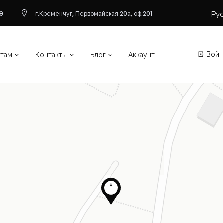
Ру
9
г.Кременчуг, Первомайская 20а, оф.201
Войт
нтам
Контакты
Блог
Аккаунт