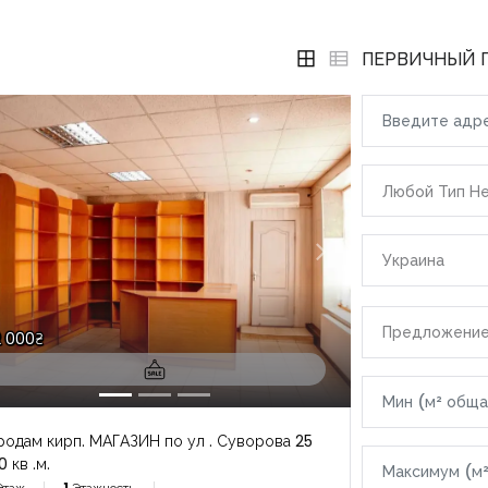
ПЕРВИЧНЫЙ 
Любой Тип Н
Украина
Все локации
Предложени
2 000₴
|-Болгария
|-Бургасска
родам кирп. МАГАЗИН по ул . Суворова 25
0 кв .м.
|-Свети-В
Этаж
1
Этажность