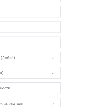
Красного моря (Эль-Бахр-эль-
Бали
 (Любой)
р
й)
Аликанте
нности
е
екламодателя