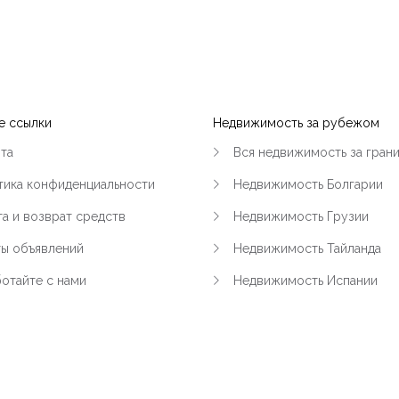
|-Дубай
|-Румыния
|-Область 
е ссылки
Недвижимость за рубежом
та
Вся недвижимость за гран
|-Бухарес
тика конфиденциальности
Недвижимость Болгарии
|-Таиланд
а и возврат средств
Недвижимость Грузии
|-Область 
ты объявлений
Недвижимость Тайланда
отайте с нами
Недвижимость Испании
|-Пхукет
|-Турция
|-Область 