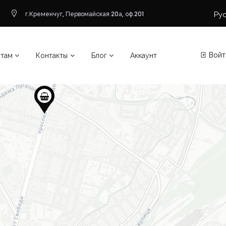
Ру
г.Кременчуг, Первомайская 20а, оф.201
Войт
нтам
Контакты
Блог
Аккаунт