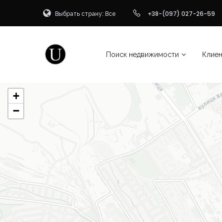
Выбрать страну: Все
+38-(097) 027-26-59
Поиск недвижимости
Клие
+
−