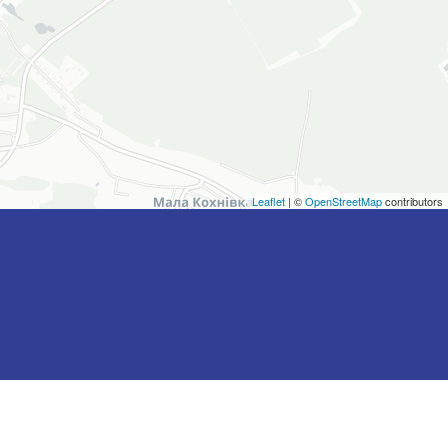
Leaflet
| ©
OpenStreetMap
contributors