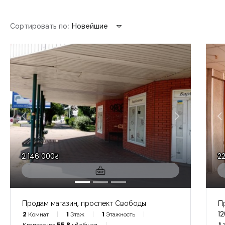
Сортировать по:
Новейшие
2 146 000₴
2
Продам магазин, проспект Свободы
П
12
2
Комнат
1
Этаж
1
Этажность
Квадратура
55,8
м² общая
1