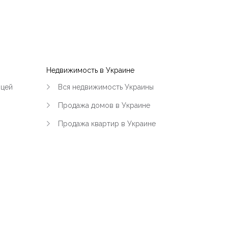
Бухарест-Илфов
Недвижимость в Украине
ицей
Вся недвижимость Украины
т
Продажа домов в Украине
Продажа квартир в Украине
Пхукета
Акдениз (средиземноморский