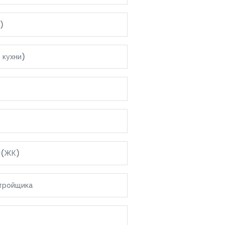
Варны
Аджарской Автономной
и