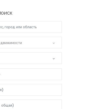
ПОИСК
едвижимости
е
я область
лас