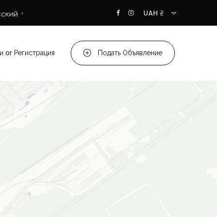
UAH ₴
сский
▼
и
or
Регистрация
Подать Объявление