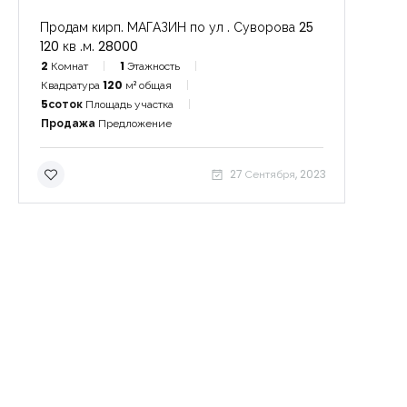
Продам кирп. МАГАЗИН по ул . Суворова 25
120 кв .м. 28000
2
Комнат
1
Этажность
Квадратура
120
м² общая
5соток
Площадь участка
Продажа
Предложение
27 Сентября, 2023