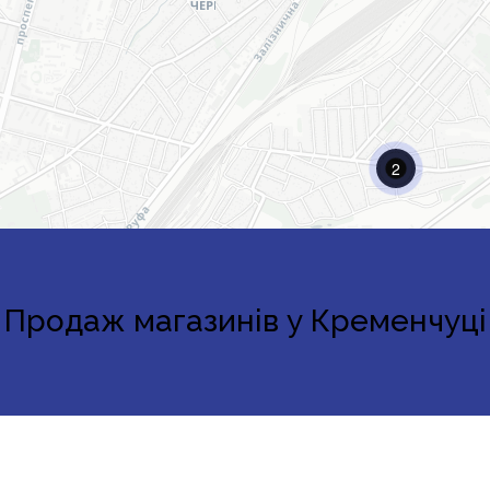
2
Продаж магазинів у Кременчуці