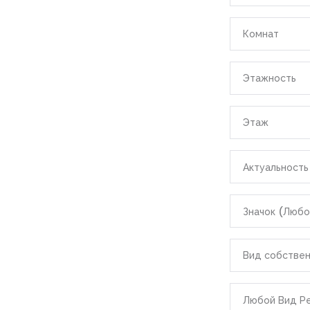
|-Область 
Комнат
Ахмар)
|-Хургада
Запомнить
Forgot Password?
Этажность
|-Индонезия
Войти
Этаж
|-Область 
Актуальность
|-Денпаса
Значок (Любо
|-Испания
|-Область 
Вид собстве
|-Аликант
Любой Вид Р