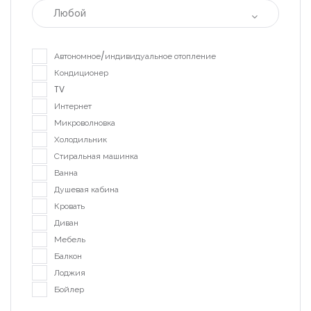
Любой
|-Раковка (Кременчуг)
Автономное/индивидуальное отопление
|-Реевка (Кременчуг)
Кондиционер
|-Хорольская и больница №1
TV
(Кременчуг)
Интернет
Микроволновка
|-Центр (Кременчуг)
Холодильник
Стиральная машинка
|-Чередники (Кременчуг)
Ванна
Душевая кабина
|-Кременчугский район
Кровать
|-Черногория
Диван
Мебель
|-Область Будвы
Балкон
Лоджия
|-Будва
Бойлер