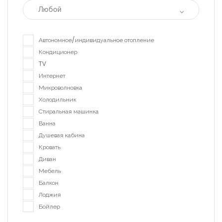
Любой
|-Раковка (Кременчуг)
Автономное/индивидуальное отопление
|-Реевка (Кременчуг)
Кондиционер
|-Хорольская и больница №1
TV
(Кременчуг)
Интернет
Микроволновка
|-Центр (Кременчуг)
Холодильник
Стиральная машинка
|-Чередники (Кременчуг)
Ванна
Душевая кабина
|-Кременчугский район
Кровать
|-Черногория
Диван
Мебель
|-Область Будвы
Балкон
Лоджия
|-Будва
Бойлер