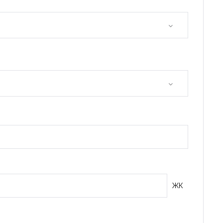
ия
регион)
ЖК