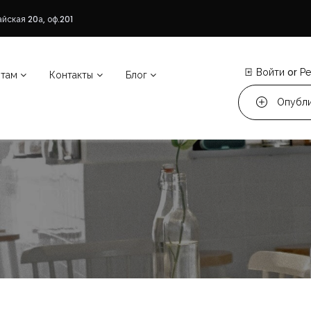
йская 20а, оф.201
Войти
or
Ре
нтам
Контакты
Блог
Опубли