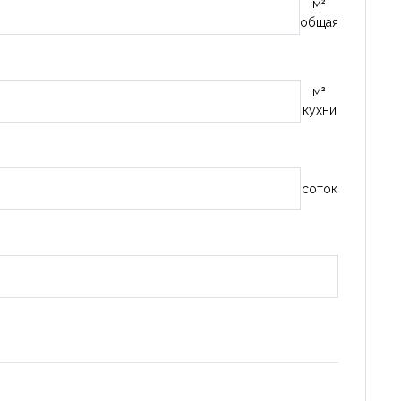
м²
общая
м²
кухни
Запомнить
Forgot Password?
Войти
соток