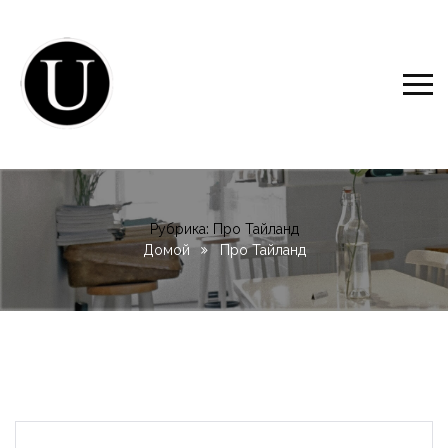
Рубрика:
Про Тайланд
Домой
Про Тайланд