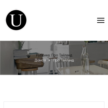
Рубрика:
Про Тайланд
Домой
Про Тайланд