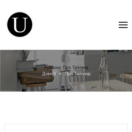
Рубрика:
Про Тайланд
Домой
Про Тайланд