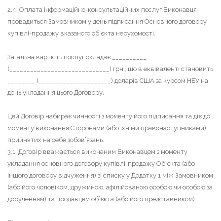
2.4. Оплата інформаційно-консультаційних послуг Виконавця
провадиться Замовником у день підписання Основного договору
купівлі-продажу вказаного об’єкта нерухомості.
Загальна вартість послуг складає __________
(_____________________________) грн., що в еквіваленті становить
________ (_____________________) доларів США за курсом НБУ на
день укладання цього Договору.
Цей Договір набирає чинності з моменту його підписання та діє до
моменту виконання Сторонами (або їхніми правонаступниками)
прийнятих на себе зобов’язань.
3.1. Договір вважається виконаним Виконавцем з моменту
укладання основного договору купівлі-продажу Об’єкта (або
іншого договору відчуження) зі списку у Додатку 1 між Замовником
(або його чоловіком, дружиною, афілійованою особою чи особою за
дорученням) та продавцем об’єкта (або його представником)