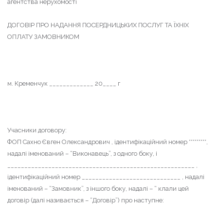
агентства нерухомості
ДОГОВІР ПРО НАДАННЯ ПОСЕРДНИЦЬКИХ ПОСЛУГ ТА ЇХНІХ
ОПЛАТУ ЗАМОВНИКОМ
м. Кременчук _____________ 20____ г
Учасники договору:
ФОП Сахно Євген Олександрович , ідентифікаційний номер *********,
надалі іменований – “Виконавець”, з одного боку, і
_______________________________________________________ ,
ідентифікаційний номер _____________________________ , надалі
іменований – “Замовник”, з іншого боку, надалі – “ клали цей
договір (далі називається – “Договір”) про наступне: