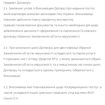
Предмет Договору:
2.1. Замовник уклав із Виконавцем Договір про надання послуг,
який відповідає вимогам законодавства України. Виконавець
повинен здійснити повну юридичну експертизу
правовстановлюючих документів та вжити необхідних дій щодо
забезпечення законності оформлення та підписання Основного
договору обраного Замовником об’єкта нерухомості.
2.2. При виконанні цього Договору для ідентифікації обраних
Замовником об’єктів нерухомості складається та підписується
Сторонами лист огляду (Додаток №1), у якому зазначаються обрані
Замовником об’єкти нерухомості та є невід’ємною частиною цього
Договору та складається в одному примірнику (зберігається у
Виконавця).
2.3. Виконавець має повноваження щодо посередницьких послуг, а
також укладання інших цивільно-правових угод від імені ФОП
Сахно О.О.