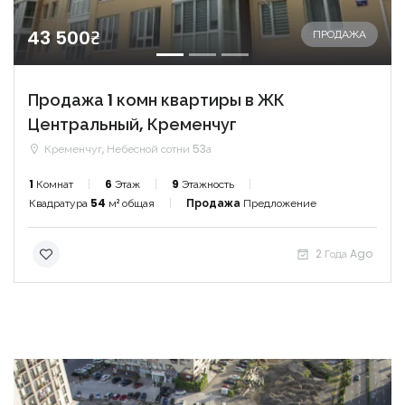
43 500₴
ПРОДАЖА
Продажа 1 комн квартиры в ЖК
Центральный, Кременчуг
Кременчуг, Небесной сотни 53а
1
Комнат
6
Этаж
9
Этажность
Квадратура
54
м² общая
Продажа
Предложение
2 Года Ago