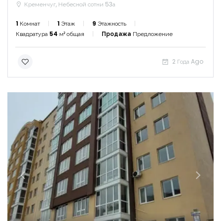
Кременчуг, Небесной сотни 53а
1
Комнат
1
Этаж
9
Этажность
Квадратура
54
м² общая
Продажа
Предложение
2 Года Ago