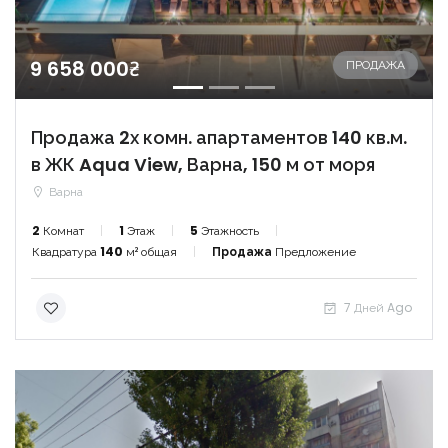
9 658 000₴
ПРОДАЖА
Продажа 2х комн. апартаментов 140 кв.м.
в ЖК Aqua View, Варна, 150 м от моря
Варна
2
Комнат
1
Этаж
5
Этажность
Квадратура
140
м² общая
Продажа
Предложение
7 Дней Ago