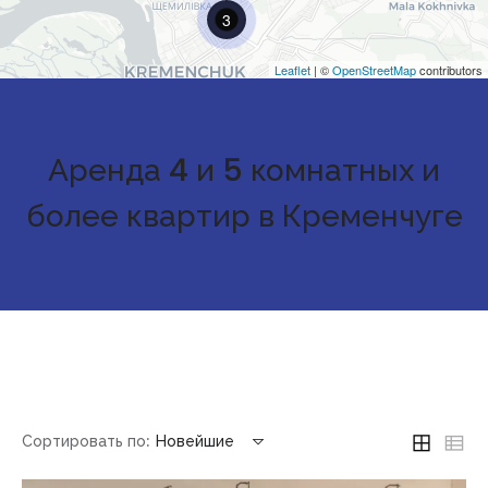
3
Leaflet
| ©
OpenStreetMap
contributors
Аренда 4 и 5 комнатных и
более квартир в Кременчуге
Сортировать по:
Новейшие