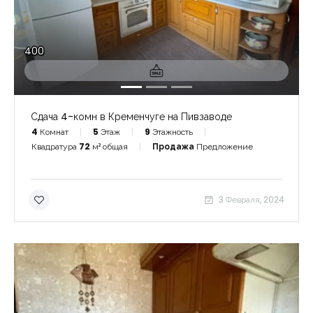
400
Сдача 4-комн в Кременчуге на Пивзаводе
4
Комнат
5
Этаж
9
Этажность
Квадратура
72
м² общая
Продажа
Предложение
3 Февраля, 2024