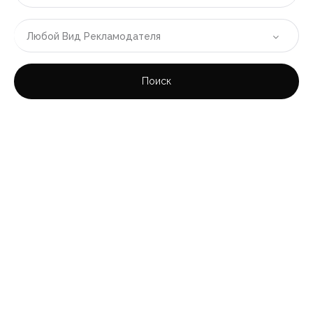
|-Валенсия
Любой Вид Рекламодателя
|-Кульера
Поиск
|-ОАЭ
|-Область (эмират) Дубай
|-Дубай
|-Румыния
|-Область Бухарест-Илфов
|-Бухарест
|-Таиланд
|-Область Пхукета