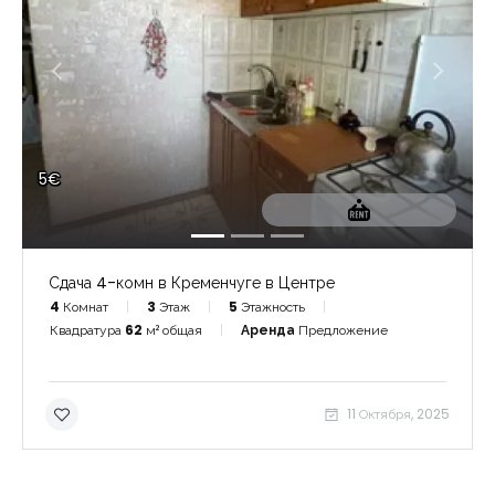
5€
Сдача 4-комн в Кременчуге в Центре
4
Комнат
3
Этаж
5
Этажность
Квадратура
62
м² общая
Аренда
Предложение
11 Октября, 2025