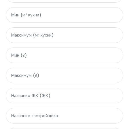
|-Область Варны
|-Варна
|-Грузия
|-Область Аджарской Автономной Республики
|-Батуми
|-Гонио
|-Кобулети
|-Египет
|-Область Красного моря (Эль-Бахр-эль-Ахмар)
|-Хургада
|-Индонезия