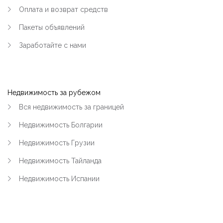
Оплата и возврат средств
|-Пивзавод и 274 квартал (Кременчуг)
Пакеты объявлений
|-Район Водоканала (Кременчуг)
Заработайте с нами
|-Район Карьера и Фоззи (Кременчуг)
|-Район Молодёжный (Кременчуг)
Недвижимость за рубежом
|-Район ул.Киевская и Олега Кошевого
(Кременчуг)
Вся недвижимость за границей
Недвижимость Болгарии
|-Раковка (Кременчуг)
Недвижимость Грузии
|-Реевка (Кременчуг)
Недвижимость Тайланда
|-Хорольская и больница №1 (Кременчуг)
Недвижимость Испании
|-Центр (Кременчуг)
|-Чередники (Кременчуг)