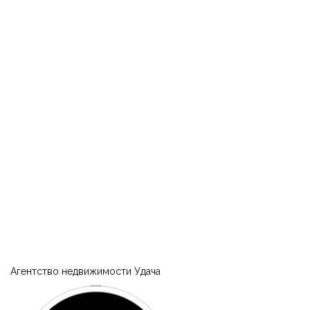
|-Пхукет
|-Турция
|-Область Акдениз (средиземноморский регион)
|-Анталия
|-Украина
|-Кировоградская область
|-Власовка
|-Полтавская область
|-Кременчуг
Агентство недвижимости Удача
|-1й Занасыпь (Кременчуг)