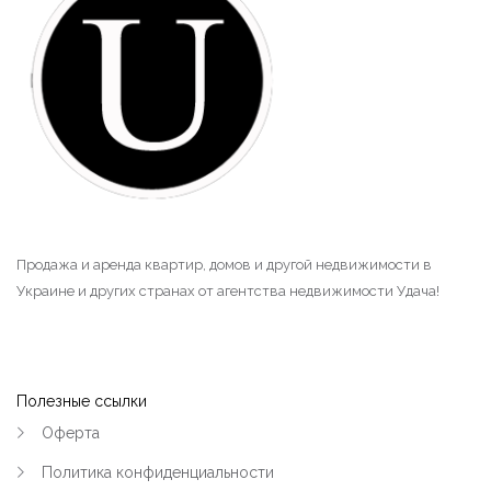
|-2й и 3й Занасыпь (Кременчуг)
|-Большая Кахновка (Кременчуг)
|-Героев Бреста Мариуполя (Кременчуг)
|-Квартал 278 - Советской Армии
(Кременчуг)
|-Квт.101 и электростанция (Кременчуг)
Продажа и аренда квартир, домов и другой недвижимости в
|-Крюков (Кременчуг)
Украине и других странах от агентства недвижимости Удача!
|-Лашки (Кременчуг)
|-Нагорная часть (Кременчуг)
Полезные ссылки
|-Парк Мира (Кременчуг)
Оферта
|-Петровка и 304 квартал (Кременчуг)
Политика конфиденциальности