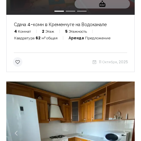
Сдача 4-комн в Кременчуге на Водоканале
4
Комнат
2
Этаж
5
Этажность
Квадратура
62
м² общая
Аренда
Предложение
11 Октября, 2025