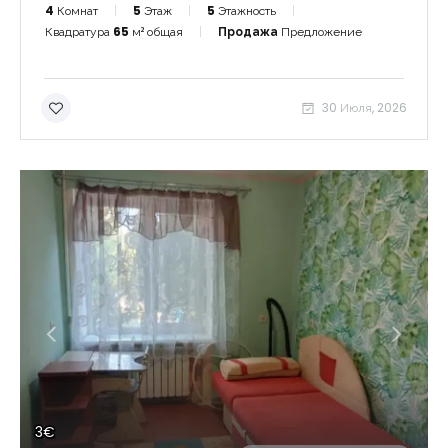
4
Комнат
5
Этаж
5
Этажность
Квадратура
65
м² общая
Продажа
Предложение
30 Июля, 2026
3€