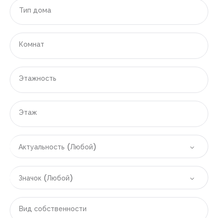
Тип дома
|-Область Бали
|-Денпасар
Комнат
|-Испания
Этажность
|-Область Аликанте
|-Аликанте
Этаж
|-Бенидорм
Актуальность (Любой)
|-Вильяхойоса
|-Полоп
Значок (Любой)
|-Финестрат
Вид собственности
|-Область Валенсии