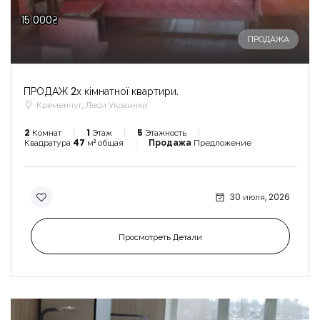
15 000₴
ПРОДАЖА
ПРОДАЖ 2х кімнатної квартири.
Кременчуг, Леси Украинки
2
Комнат
1
Этаж
5
Этажность
Квадратура
47
м² общая
Продажа
Предложение
30 июля, 2026
Просмотреть Детали