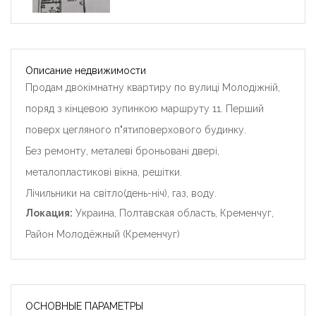
Описание недвижимости
Продам двокімнатну квартиру по вулиці Молодіжній,
поряд з кінцевою зупинкою маршруту 11. Перший
поверх цегляного п"ятиповерхового будинку.
Без ремонту, металеві броньовані двері,
металопластикові вікна, решітки.
Лічильники на світло(день-ніч), газ, воду.
Локация:
Украина, Полтавская область, Кременчуг,
Район Молодёжный (Кременчуг)
ОСНОВНЫЕ ПАРАМЕТРЫ