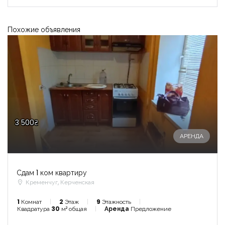
Похожие объявления
3 500₴
АРЕНДА
Сдам 1 ком квартиру
Кременчуг, Керченская
1
Комнат
2
Этаж
9
Этажность
Квадратура
30
м² общая
Аренда
Предложение