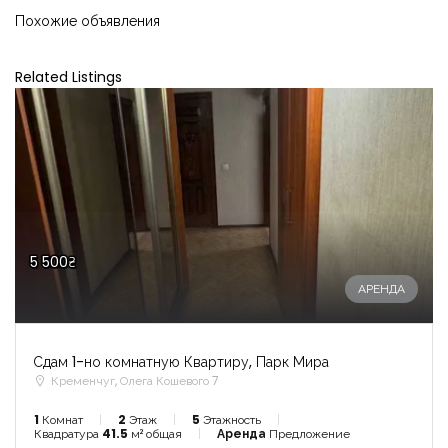
Похожие объявления
Related Listings
5 500₴
АРЕНДА
Сдам 1-но комнатную Квартиру, Парк Мира
Кременчуг, Олега Кошевого 7
1
Комнат
2
Этаж
5
Этажность
Квадратура
41.5
м² общая
Аренда
Предложение