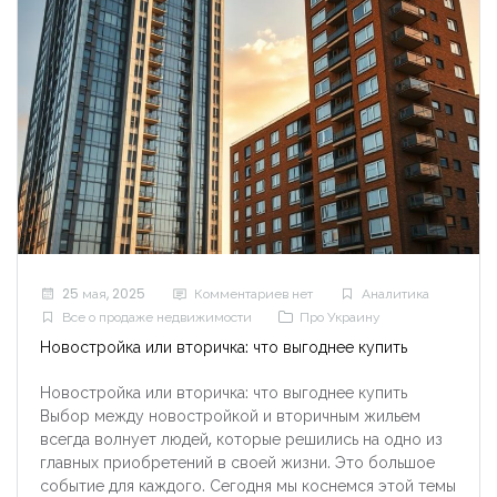
25 мая, 2025
Комментариев нет
Аналитика
Все о продаже недвижимости
Про Украину
Новостройка или вторичка: что выгоднее купить
Запомнить
Forgot Password?
Новостройка или вторичка: что выгоднее купить
Выбор между новостройкой и вторичным жильем
Войти
всегда волнует людей, которые решились на одно из
главных приобретений в своей жизни. Это большое
событие для каждого. Сегодня мы коснемся этой темы