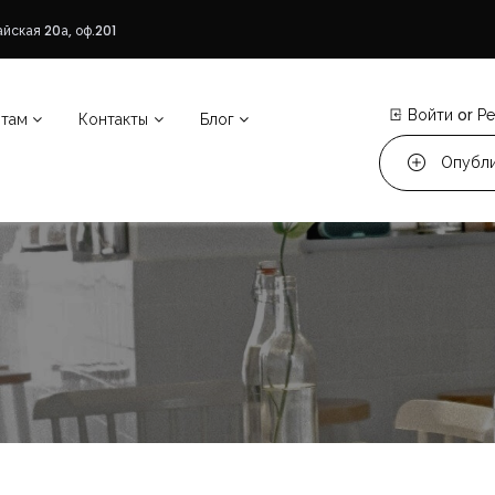
йская 20а, оф.201
Войти
or
Ре
нтам
Контакты
Блог
Опубли