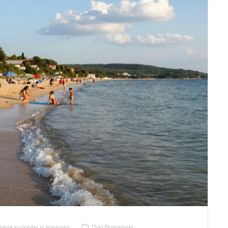
Запомнить
Forgot Password?
Войти
твия курорты и локации
Про Болгарию