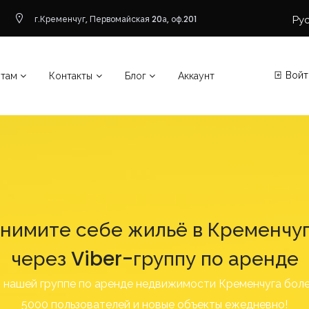
Ру
г.Кременчуг, Первомайская 20а, оф.201
Войт
нтам
Контакты
Блог
Аккаунт
нимите себе жильё в Кременчу
через Viber-группу по аренде
 нашей группе по аренде недвижимости Кременчуга бол
5000 пользователей и новые объекты ежедневно!