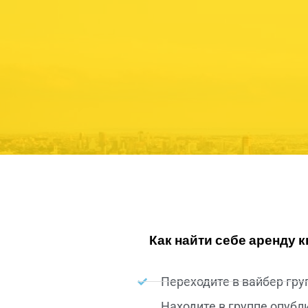
Как найти себе аренду 
Переходите в вайбер гру
Находите в группе опубл