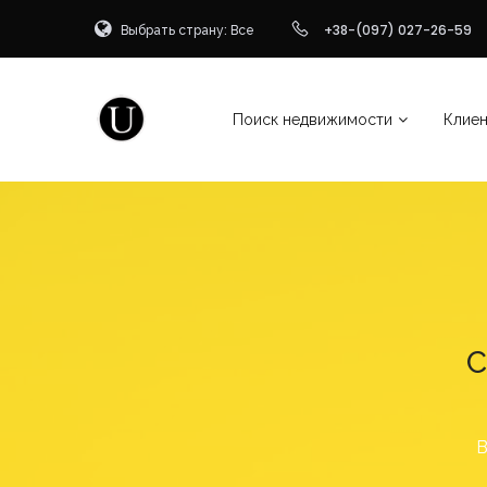
Выбрать страну: Все
+38-(097) 027-26-59
Поиск недвижимости
Клие
С
В