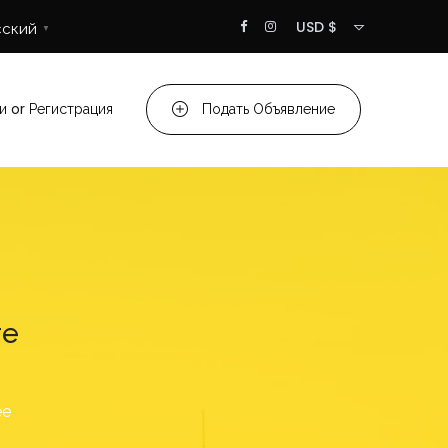
USD $
сский
▼
и
or
Регистрация
Подать Объявление
ге
ее