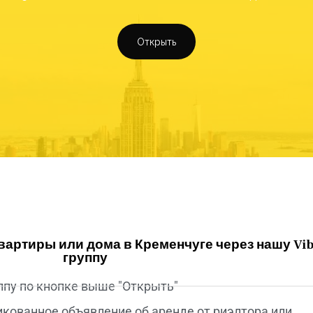
Открыть
квартиры или дома в Кременчуге через нашу Vib
группу
ппу по кнопке выше "Открыть"
икованное объявление об аренде от риэлтора или