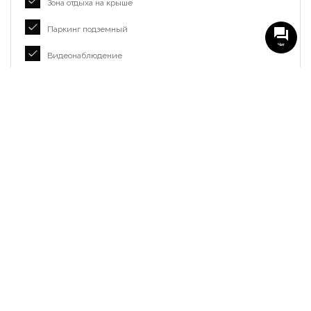
Зона отдыха на крыше
Паркинг подземный
Чат
Видеонаблюдение
Закрытая территория
Локация
Локация:
Грузия, Область Аджарской Автономной
Республики, Кобулети
+
−