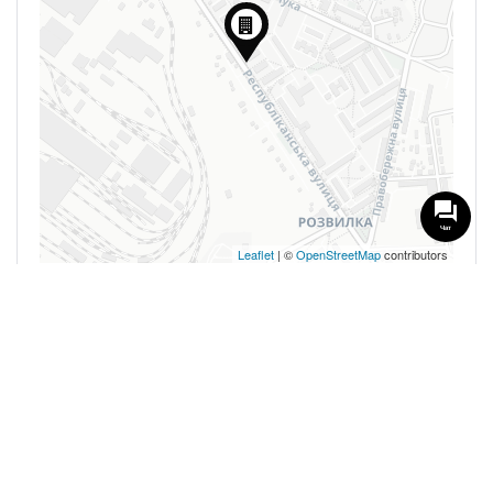
Чат
Leaflet
| ©
OpenStreetMap
contributors
0 Reviews
Нет доступных отзывов