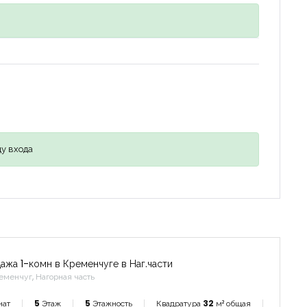
у входа
ажа 1-комн в Кременчуге в Наг.части
еменчуг, Нагорная часть
нат
5
Этаж
5
Этажность
Квадратура
32
м² общая