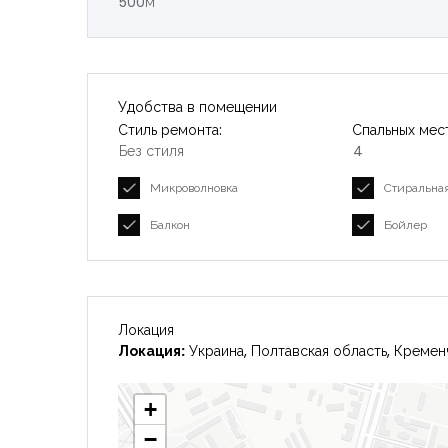
500м
Удобства в помещении
Стиль ремонта:
Спальных мест
Без стиля
4
Микроволновка
Стиральна
Балкон
Бойлер
Локация
Локация:
Украина, Полтавская область, Кременч
+
−