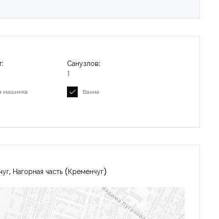
:
Санузлов:
Запомнить
Forgot Password?
1
я машинка
Ванна
Войти
уг, Нагорная часть (Кременчуг)