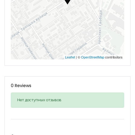
Leaflet
| ©
OpenStreetMap
contributors
0 Reviews
Нет доступных отзывов