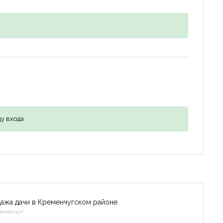
у входа
ажа дачи в Кременчугском районе
еменчуг