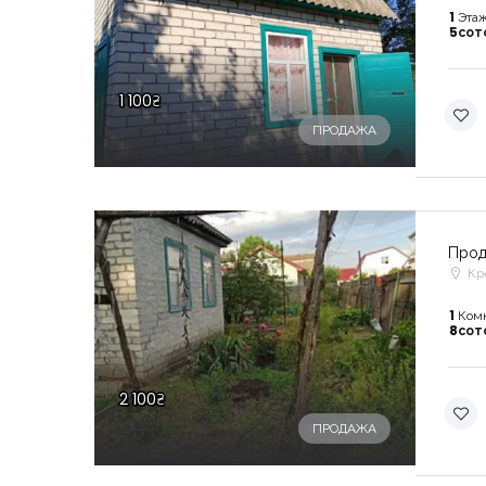
1
Этаж
5сот
1 100₴
ПРОДАЖА
Прод
Кр
1
Ком
8сот
2 100₴
ПРОДАЖА