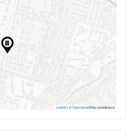
Запомнить
Forgot Password?
Войти
Leaflet
| ©
OpenStreetMap
contributors