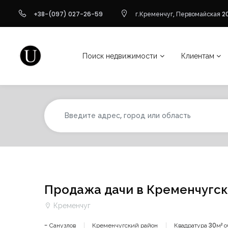
+38-(097) 027-26-59
г.Кременчуг, Первомайская 20
Поиск недвижимости
Клиентам
Продажа дачи в Кременчугс
Кременчуг
- Санузлов
Кременчугский район
Квадратура 30м² 