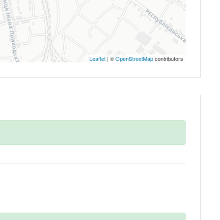
Leaflet
| ©
OpenStreetMap
contributors