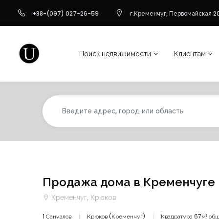
+38-(097) 027-26-59
г.Кременчуг, Первомайская 20
Поиск недвижимости
Клиентам
Продажа дома в Кременчуге
Кременчуг, Крюков
1 Санузлов
Крюков (Кременчуг)
Квадратура 67м² об