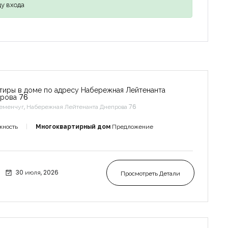
у входа
тиры в доме по адресу Набережная Лейтенанта
рова 76
еменчуг, Набережная Лейтенанта Днепрова 76
жность
Многоквартирный дом
Предложение
30 июля, 2026
Просмотреть Детали