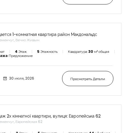
ается 1-комнатная квартира район Макдональдс
еменчуг, Вечно Живым
нат
4
Этаж
5
Этажность
Квадратура
30
м² общая
дажа
Предложение
30 июля, 2026
Просмотреть Детали
аж 2х кімнатної квартири, вулиця: Европейська 62
еменчуг, Европейская 62