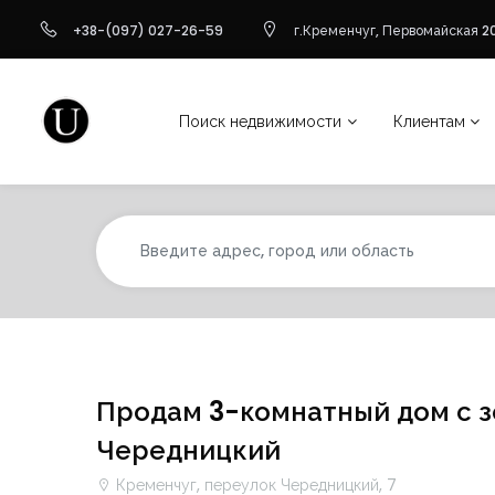
+38-(097) 027-26-59
г.Кременчуг, Первомайская 20
Поиск недвижимости
Клиентам
Продам 3-комнатный дом с з
Чередницкий
Кременчуг, переулок Чередницкий, 7