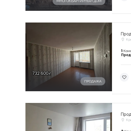
МНОГОКВАРТИРНЫЙ ДОМ
Прод
Кр
1
Ком
Про
732 600₴
ПРОДАЖА
Прод
Кр