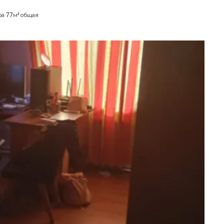
ра 77м² общая