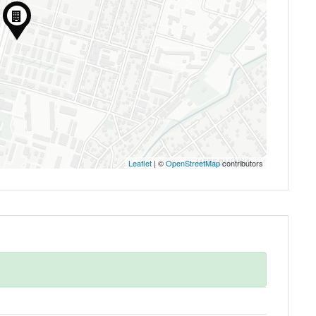
Запомнить
Forgot Password?
Войти
Leaflet
| ©
OpenStreetMap
contributors