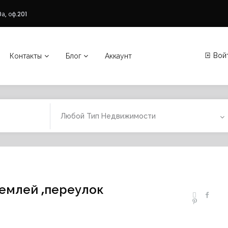
а, оф.201
Вой
Контакты
Блог
Аккаунт
Любой Тип Недвижимости
емлей ,переулок