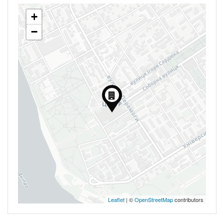
+
−
Leaflet
| ©
OpenStreetMap
contributors