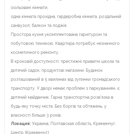
ізольовані кімнати;
одна кімната прохідна, гардеробна кімната, роздільний
санвузол; балкон та лоджія.
Простора кухня укомплектована гарнітуром та
побутовою технікою. Квартира потребує незначного
косметичного ремонту.
В кроковій доступності: престижні приватні школа та
дитячий садок, продуктові магазини. Будинок
розташований в 5 хвилинах від зупинки громадського
транспорту. У дворі немає проблем з паркуванням, є
дитячий майданчик. Гарна транспортна розв'язка в
будь-яку точку міста. Без боргів та обтяжень, у
власності більше 3 років.
Локация:
Украина, Полтавская область, Кременчуг,
Центр (Кременчуг)