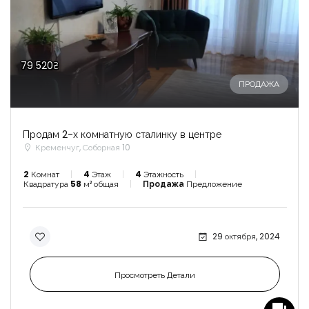
79 520₴
ПРОДАЖА
Продам 2-х комнатную сталинку в центре
Кременчуг, Соборная 10
2
Комнат
4
Этаж
4
Этажность
Квадратура
58
м² общая
Продажа
Предложение
29 октября, 2024
Просмотреть Детали