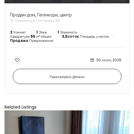
Продам дом, Гегечкори, центр
Кременчук, Гегечкори, 24
2
Комнат
1
Этаж
1
Этажность
Квадратура
55
м² общая
3,5соток
Площадь участка
Продажа
Предложение
30 июля, 2026
Просмотреть Детали
Related Listings