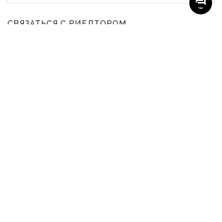
Чат
СВЯЗАТЬСЯ С РИЕЛТОРОМ
Инна Бут
Офис менеджер
+38 097-027-26-59
НАШИ ГРУППЫ С АКТУАЛЬНЫМИ ОБЬЕКТАМИ
НЕДВИЖИМОСТИ
Viber-группа по аренде в Кременчуге
Viber-группа по продаже в Кременчуге
Вся недвижимость
Вся недвижимость Кременчуга