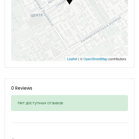
Leaflet
| ©
OpenStreetMap
contributors
0 Reviews
Нет доступных отзывов