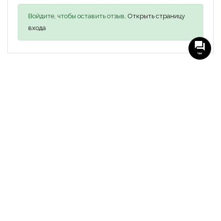
Войдите, чтобы оставить отзыв,
Открыть страницу
входа
Чат
Похожие объявления
43 000₴
ПРОДАЖА
Квартира 2-кімнатна, 278 квартал