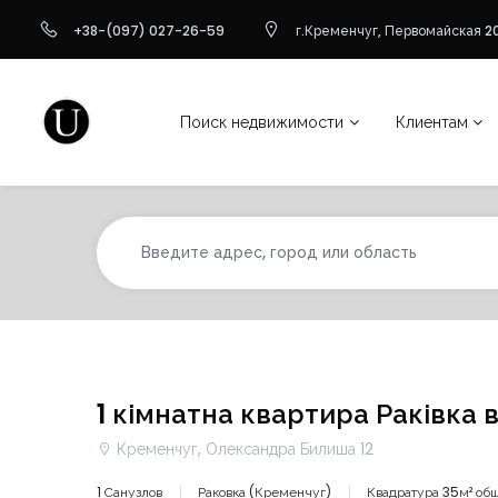
+38-(097) 027-26-59
г.Кременчуг, Первомайская 20
Поиск недвижимости
Клиентам
1 кімнатна квартира Раківка в
Кременчуг, Олександра Билиша 12
1 Санузлов
Раковка (Кременчуг)
Квадратура 35м² об