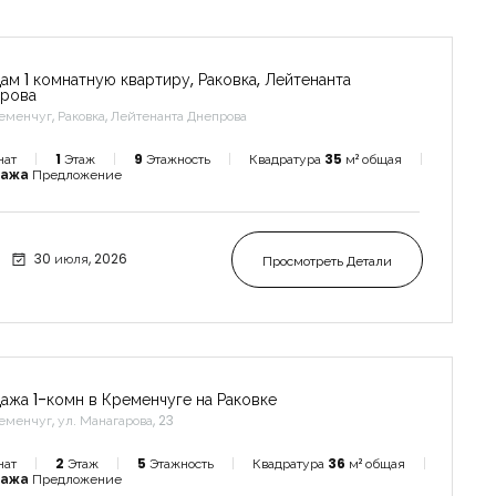
ам 1 комнатную квартиру, Раковка, Лейтенанта
рова
еменчуг, Раковка, Лейтенанта Днепрова
нат
1
Этаж
9
Этажность
Квадратура
35
м² общая
дажа
Предложение
30 июля, 2026
Просмотреть Детали
ажа 1-комн в Кременчуге на Раковке
еменчуг, ул. Манагарова, 23
нат
2
Этаж
5
Этажность
Квадратура
36
м² общая
дажа
Предложение