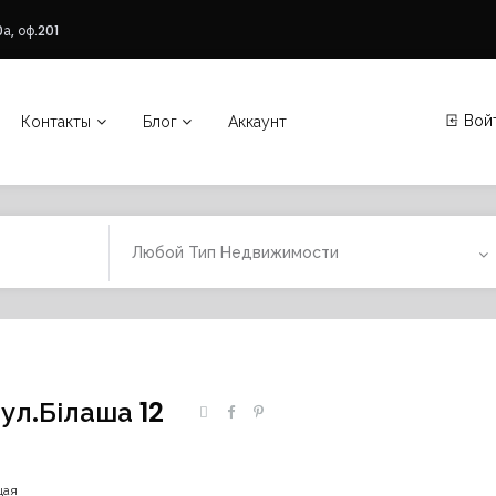
а, оф.201
Вой
Контакты
Блог
Аккаунт
Любой Тип Недвижимости
ул.Білаша 12
щая