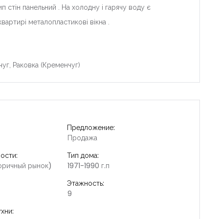
п стін панельний . На холодну і гарячу воду є
 квартирі металопластикові вікна .
уг, Раковка (Кременчуг)
Предложение:
Продажа
ости:
Тип дома:
оричный рынок)
1971-1990 г.п
Этажность:
9
хни: