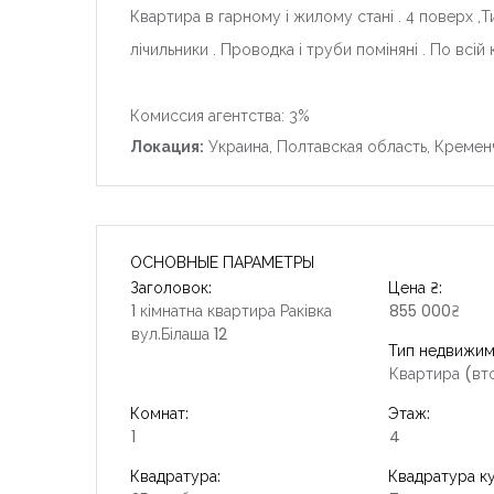
Квартира в гарному і жилому стані . 4 поверх ,Ти
лічильники . Проводка і труби поміняні . По всій
Комиссия агентства: 3%
Локация:
Украина, Полтавская область, Кременч
ОСНОВНЫЕ ПАРАМЕТРЫ
Заголовок:
Цена ₴:
1 кімнатна квартира Раківка
855 000₴
вул.Білаша 12
Тип недвижим
Квартира (вт
Комнат:
Этаж:
1
4
Квадратура:
Квадратура ку