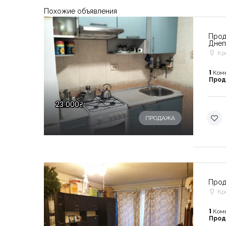
Похожие объявления
Прод
Днеп
Кр
1
Ком
Про
23 000₴
ПРОДАЖА
Прод
Кр
1
Ком
Про