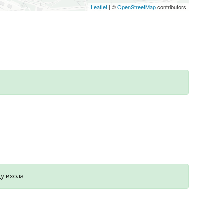
Leaflet
| ©
OpenStreetMap
contributors
у входа