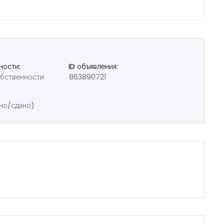
ности:
ID объявления:
обственности
863890721
но/сдано)