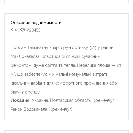
Описание недвижимости
Код:876293455
Продам 1-кімнатну квартиру-гостинку 3/9 у районі
МакДональдза. Квартира зі свіжим сучасним
ремонтом, дуже світла та тепла. Невелика площа — 23
м², що забезпечує мінімальні комунальні витрати.
Ідеальний варіант для комфортного проживання або
здачі в оренду.
Локация:
Украина, Полтавская область, Кременчуг,
Район Водоканала (Кременчуг)