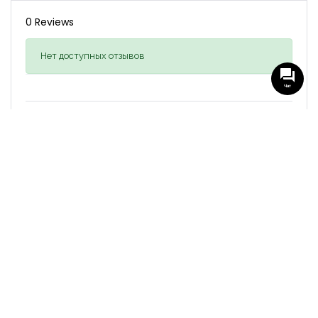
0 Reviews
Нет доступных отзывов
Чат
Оставить отзыв
Войдите, чтобы оставить отзыв,
Открыть страницу
входа
Похожие объявления