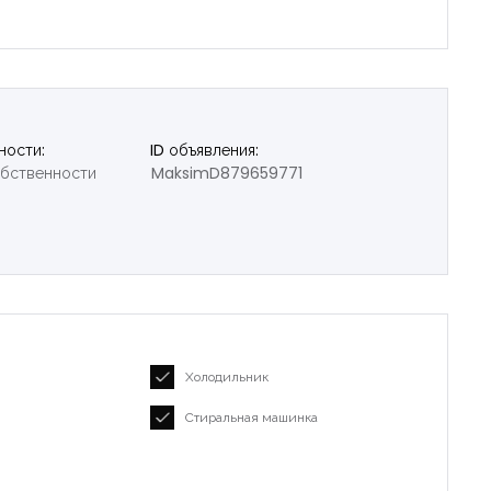
ности:
ID объявления:
обственности
MaksimD879659771
Холодильник
Стиральная машинка