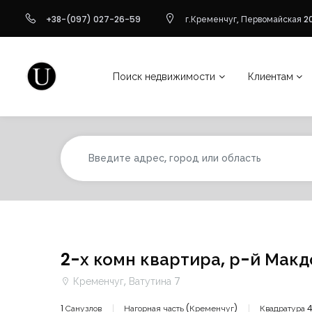
+38-(097) 027-26-59
г.Кременчуг, Первомайская 20
Поиск недвижимости
Клиентам
2-х комн квартира, р-й Макд
Кременчуг, Ватутина 7
1 Санузлов
Нагорная часть (Кременчуг)
Квадратура 