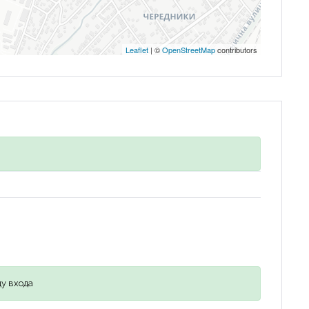
Leaflet
| ©
OpenStreetMap
contributors
у входа