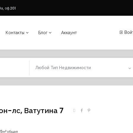
а, оф.201
Вой
Контакты
Блог
Аккаунт
Любой Тип Недвижимости
он-лс, Ватутина 7
45м² общая