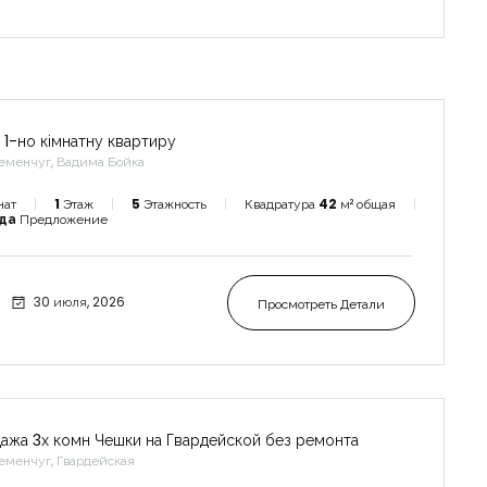
 1-но кімнатну квартиру
еменчуг, Вадима Бойка
нат
1
Этаж
5
Этажность
Квадратура
42
м² общая
нда
Предложение
30 июля, 2026
Просмотреть Детали
ажа 3х комн Чешки на Гвардейской без ремонта
еменчуг, Гвардейская