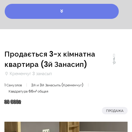
Продається 3-х кімнатна
квартира (3й Занасип)
Кременчуг 3 занасып
1 Санузлов
2й и 3й Занасыпь (Кременчуг)
Квадратура 66м² общая
39 900₴
ПРОДАЖА