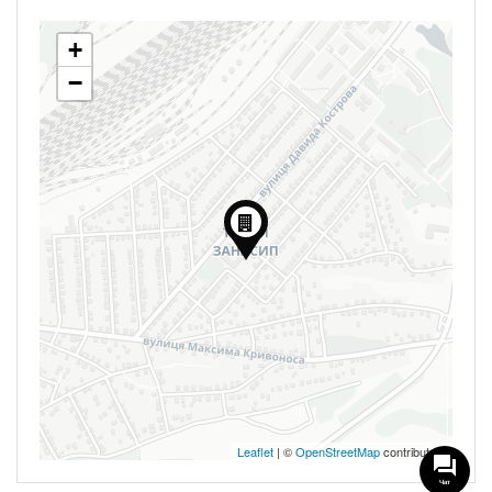
+
−
Leaflet
| ©
OpenStreetMap
contributors
Чат