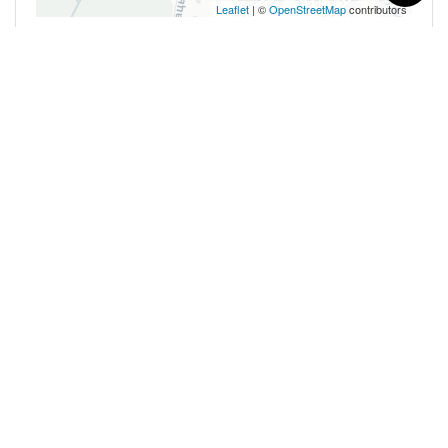
Leaflet
| ©
OpenStreetMap
contributors
0 Reviews
Нет доступных отзывов
Оставить отзыв
Войдите, чтобы оставить отзыв,
Открыть страницу
входа