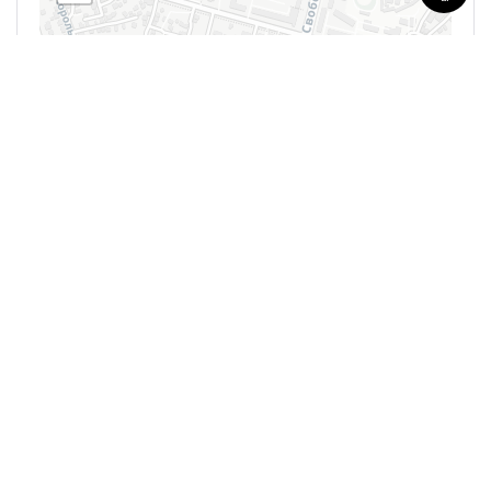
Leaflet
| ©
OpenStreetMap
contributors
0 Reviews