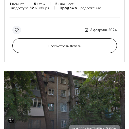
1
Комнат
5
Этаж
5
Этажность
Квадратура
32
м² общая
Продажа
Предложение
3 февраля, 2024
Просмотреть Детали
0₴
МНОГОКВАРТИРНЫЙ ДОМ