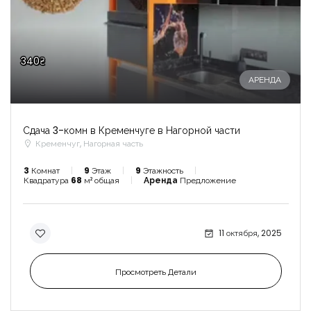
340₴
АРЕНДА
Сдача 3-комн в Кременчуге в Нагорной части
Кременчуг, Нагорная часть
3
Комнат
9
Этаж
9
Этажность
Квадратура
68
м² общая
Аренда
Предложение
11 октября, 2025
Просмотреть Детали