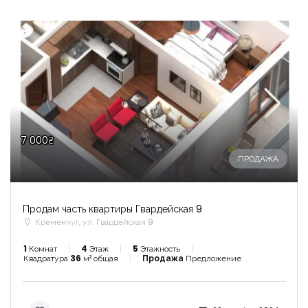
7 000₴
ПРОДАЖА
Продам часть квартиры Гвардейская 9
Кременчуг, ул. Гвардейская 9
1
Комнат
4
Этаж
5
Этажность
Квадратура
36
м² общая
Продажа
Предложение