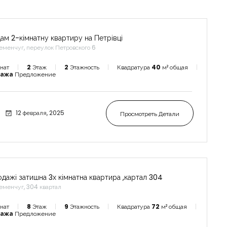
ам 2-кімнатну квартиру на Петрівці
еменчуг, переулок Петровского 6
нат
2
Этаж
2
Этажность
Квадратура
40
м² общая
дажа
Предложение
12 февраля, 2025
Просмотреть Детали
одажі затишна 3х кімнатна квартира ,картал 304
еменчуг, 304 квартал
нат
8
Этаж
9
Этажность
Квадратура
72
м² общая
дажа
Предложение