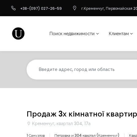
+38-(097) 027-26-59
г.Кременчуг, Первомайская 20
Поиск недвижимости
Клиентам
Продаж 3х кімнатної квартир
Кременчуг, квартал 304, 17а
1 Санузлов
Петровка и 304 квартал (Кременчуг)
Квад