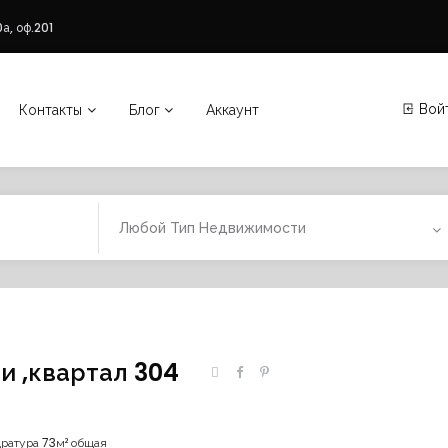
а, оф.201
Вой
Контакты
Блог
Аккаунт
Любой Тип Недвижимости
и ,квартал 304
ратура 73м² общая