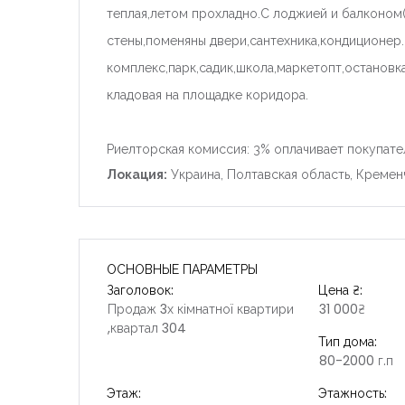
теплая,летом прохладно.С лоджией и балконом
стены,поменяны двери,сантехника,кондиционер.
комплекс,парк,садик,школа,маркетопт,останов
кладовая на площадке коридора.
Риелторская комиссия: 3% оплачивает покупате
Локация:
Украина, Полтавская область, Кременч
ОСНОВНЫЕ ПАРАМЕТРЫ
Заголовок:
Цена ₴:
Продаж 3х кімнатної квартири
31 000₴
,квартал 304
Тип дома:
80-2000 г.п
Этаж:
Этажность: