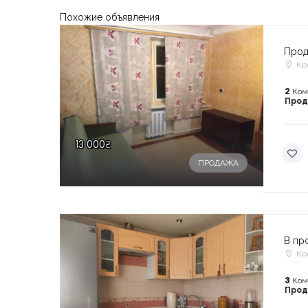
Похожие объявления
Прод
Кр
2
Ком
Про
13 000₴
ПРОДАЖА
В пр
Кр
3
Ком
Про