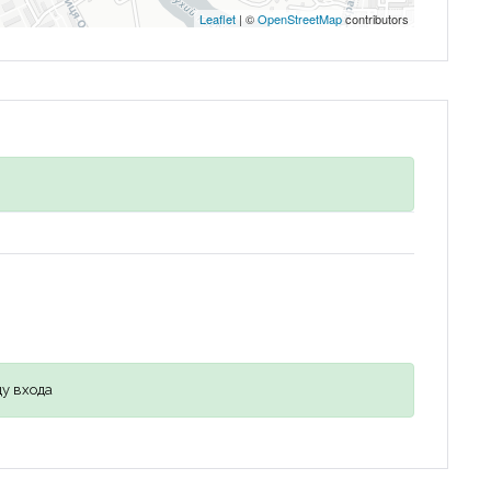
Leaflet
| ©
OpenStreetMap
contributors
у входа